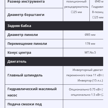
Размер инструмента
позиционный
Ø40 мм 
резцедержатель
Гидравлич
☐25 мм
8-позицио
Диаметр борштанги
☐25 мм Ø3
Задняя бабка
Диаметр пиноли
Ø85 мм
Перемещение пиноли
178 мм
Конус центра
MT.No.5
Двигатель
Инверторный двигатель
Главный шпиндель
переменного тока 11 кВт (15 л
Инвертор (15 л.с.)
Гидравлический масляный
Опционально 0.75 кВт (1 л.с
опционально 1.5 кВт (2л.с
насос
Подача смазки под