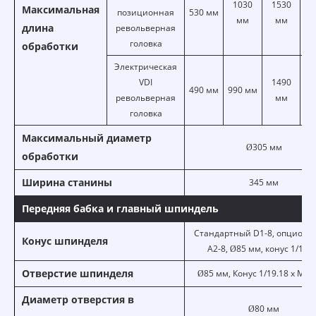
1030
1530
Максимальная
позиционная
530 мм
25
мм
мм
длина
револьверная
головка
обработки
Электрическая
VDI
1490
490 мм
990 мм
24
револьверная
мм
головка
Максимальный диаметр
Ø305 мм
обработки
Ширина станины
345 мм
Передняя бабка и главный шпиндель
Стандартный D1-8, опциона
Конус шпинделя
A2-8, Ø85 мм, конус 1/19.
Отверстие шпинделя
Ø85 мм, Конус 1/19.18 x MT.
Диаметр отверстия в
Ø80 мм