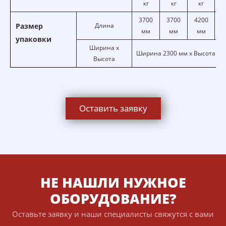
кг
кг
кг
3700
3700
4200
Размер
Длина
52
мм
мм
мм
упаковки
Ширина x
Ширина 2300 мм x Высота 22
Высота
Оставить заявку
НЕ НАШЛИ НУЖНОЕ
ОБОРУДОВАНИЕ?
Оставьте заявку и наши специалисты свяжутся с вами