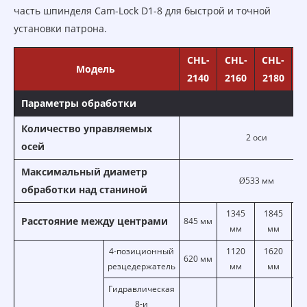
часть шпинделя Cam-Lock D1-8 для быстрой и точной
установки патрона.
CHL-
CHL-
CHL-
C
Модель
2140
2160
2180
2
Параметры обработки
Количество управляемых
2 оси
осей
Максимальный диаметр
Ø533 мм
обработки над станиной
1345
1845
Расстояние между центрами
845 мм
28
мм
мм
4-позиционный
1120
1620
620 мм
26
резцедержатель
мм
мм
Гидравлическая
8-и