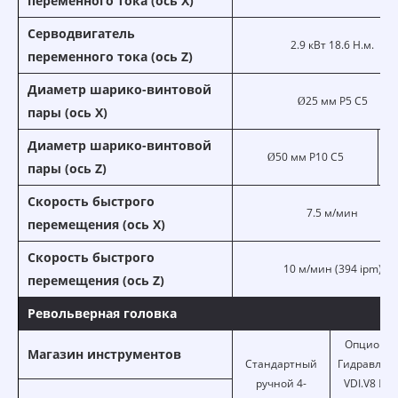
переменного тока (ось X)
Серводвигатель
2.9 кВт 18.6 Н.м.
переменного тока (ось Z)
Диаметр шарико-винтовой
Ø25 мм P5 C5
пары (ось X)
Диаметр шарико-винтовой
Ø
Ø50 мм P10 C5
P
пары (ось Z)
Скорость быстрого
7.5 м/мин
перемещения (ось X)
Скорость быстрого
10 м/мин (394 ipm)
перемещения (ось Z)
Револьверная головка
Опционал
Магазин инструментов
Стандартный
Гидравлич
ручной 4-
VDI.V8 ☐2