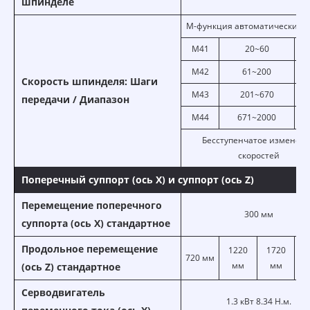
шпинделе
М-функция автоматически 4 ш
M41
20~60
о
M42
61~200
о
Скорость шпинделя: Шаги
M43
201~670
о
передачи / Диапазон
M44
671~2000
о
Бесступенчатое изменен
скоростей
Поперечный суппорт (ось X) и суппорт (ось Z)
Перемещение поперечного
300 мм
суппорта (ось X) стандартное
Продольное перемещение
1220
1720
720 мм
27
мм
мм
(ось Z) стандартное
Серводвигатель
1.3 кВт 8.34 Н.м.