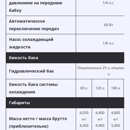
давлением на переднюю
1/4 л.с.
бабку
Автоматическое
60 Вт
переключение передач
Насос охлаждающей
1/6 л.с.
жидкости
Емкость бака
Опционально 25 л, опциональ
Гидравлический бак
л
Емкость бака системы
60 л
120 л
180 л
2
охлаждения
Габариты
4,050
4,400
4,800
Масса нетто / масса брутто
кг/
кг/
кг/
5,3
4,450
4,900
5,400
6,
(приблизительно)